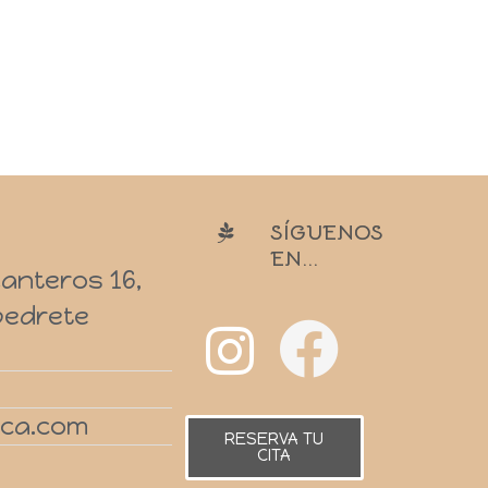
SÍGUENOS
EN...
Canteros 16,
lpedrete
ica.com
RESERVA TU
CITA