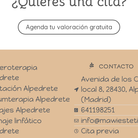
¿Quieres una cita?
Agenda tu valoración gratuita
CONTACTO
eroterapia
drete
Avenida de los 
tación Alpedrete
local 8, 28430, A
umterapia Alpedrete
(Madrid)
ajes Alpedrete
641198251
info@mawiestet
aje linfático
drete
Cita previa